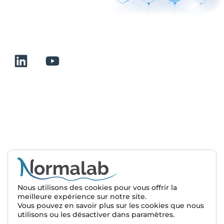
+33 232 700 100
175 rue Claudie HAIGNERE
F-76190 VALLIQUERVILLE
Liens utiles
Conditions générales de vente
Mentions légales
À propos
Contact
Plan de site
Nous utilisons des cookies pour vous offrir la
meilleure expérience sur notre site.
Nous rejoindre
Vous pouvez en savoir plus sur les cookies que nous
utilisons ou les désactiver dans paramètres.
© 2025 Normalab. Tous droits réservés