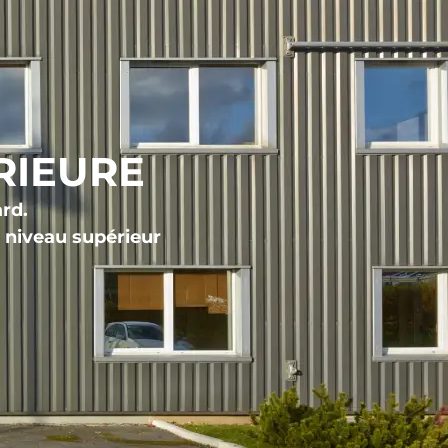
RIEURE
ard.
 niveau supérieur