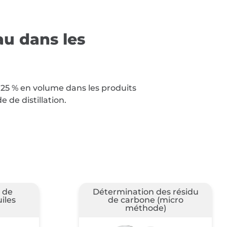
au dans les
 25 % en volume dans les produits
 de distillation.
résidu
Séparabilité dans l’eau des
cro
huiles de pétrole et des
fluides synthétiques