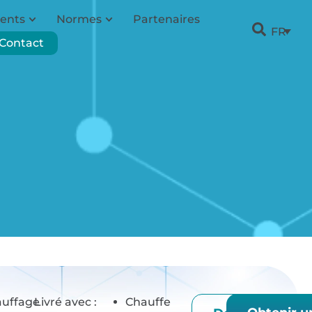
ents
Normes
Partenaires
FR
Contact
auffage
Livré avec :
Chauffe