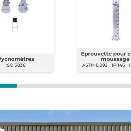
ette pour essai de
Creuset en ve
moussage
borosilicat
892
IP 146
ISO 6247
ASTM D4530
ISO 