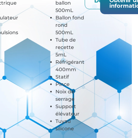
Obtenir u
Documentatio
ctrique
ballon
informati
500mL
ulateur
Ballon fond
rond
ulsions
500mL
Tube de
recette
5mL
Réfrigérant
400mm
Statif
Pince
Noix de
serrage
Support
élévateur
Tuyau
silicone