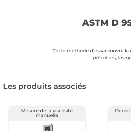
ASTM D 95 
Cette méthode d’essai couvre la 
pétroliers, les 
Les produits associés
Densité du liant d'asphalte
Car
semi-solide
mou