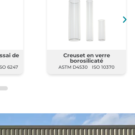
rre
Eprouvette pour
é
désémulsion
10370
ASTM D1401
ISO 6614