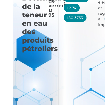
de
:
éle
de la
verrerie
21454
IP 74
et
D
teneur
rég
95
ISO 3733
à
en eau
imp
des
produits
pétroliers