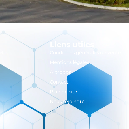
s
Liens utiles
M
Conditions générales de vente
Mentions légales
À propos
Contact
Plan de site
Nous rejoindre