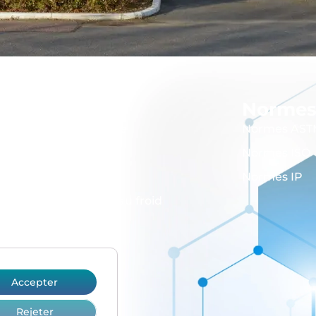
Instruments
Norme
Bitume, cire et graisse
Normes AST
Flammabilité
Normes ISO
Lubrifiant
Normes IP
Propriétés de tenue au froid
Propreté et pureté
Viscosité
Volatilité
Accepter
Verrerie
Rejeter