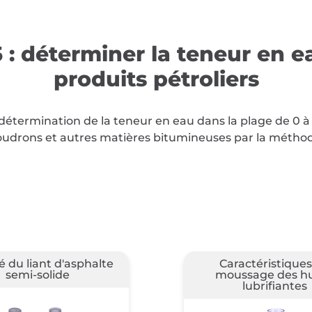
: déterminer la teneur en e
produits pétroliers
détermination de la teneur en eau dans la plage de 0 à
goudrons et autres matières bitumineuses par la méthode
actéristiques de
Détermination des 
ssage des huiles
de carbone (mi
lubrifiantes
méthode)