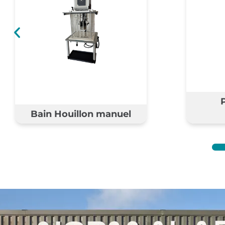
Eprouv
Pycnomètres
ISO 3838
ASTM D