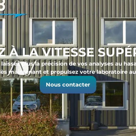
Z À LA VITESSE SUPÉ
laissez plus la précision de vos analyses au has
ès maintenant et propulsez votre laboratoire au
Nous contacter