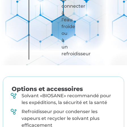
connecter
à
l’eau
froide
ou
à
un
refroidisseur
Options et accessoires
Solvant «BIOSANE» recommandé pour
les expéditions, la sécurité et la santé
Refroidisseur pour condenser les
vapeurs et recycler le solvant plus
efficacement