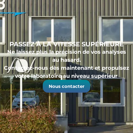
PASSEZ À LA VITESSE SUPÉRIEURE
Ne laissez plus la précision de vos analyses
au hasard.
Contactez-nous dès maintenant et propulsez
votre laboratoire au niveau supérieur
Nous contacter