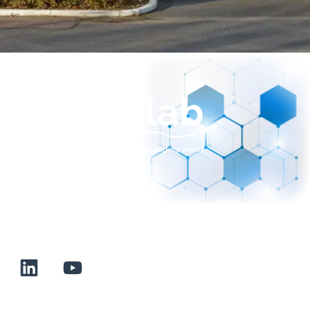
sales@normalab.com
+33 232 700 100
175 rue Claudie HAIGNERE
F-76190 VALLIQUERVILLE