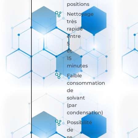
positions
Nettoyage
très
rapide
entre
5
et
15
minutes
Faible
consommation
de
solvant
(par
condensation)
Possibilité
de
se