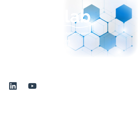
sales@normalab.com
+33 232 700 100
175 rue Claudie HAIGNERE
F-76190 VALLIQUERVILLE
Liens utiles
Conditions générales de vente
Mentions légales